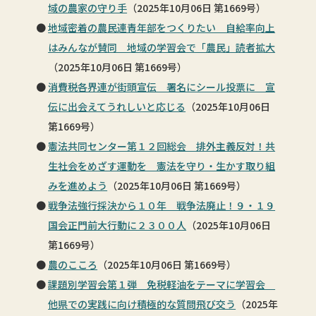
域の農家の守り手
（2025年10月06日 第1669号）
地域密着の農民連青年部をつくりたい 自給率向上
はみんなが賛同 地域の学習会で「農民」読者拡大
（2025年10月06日 第1669号）
消費税各界連が街頭宣伝 署名にシール投票に 宣
伝に出会えてうれしいと応じる
（2025年10月06日
第1669号）
憲法共同センター第１２回総会 排外主義反対！共
生社会をめざす運動を 憲法を守り・生かす取り組
みを進めよう
（2025年10月06日 第1669号）
戦争法強行採決から１０年 戦争法廃止！９・１９
国会正門前大行動に２３００人
（2025年10月06日
第1669号）
農のこころ
（2025年10月06日 第1669号）
課題別学習会第１弾 免税軽油をテーマに学習会
他県での実践に向け積極的な質問飛び交う
（2025年