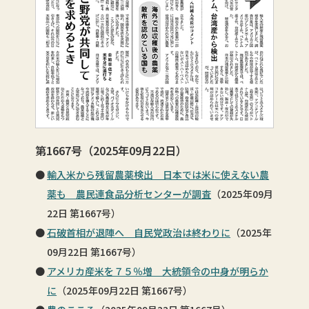
第1667号（2025年09月22日）
輸入米から残留農薬検出 日本では米に使えない農
薬も 農民連食品分析センターが調査
（2025年09月
22日 第1667号）
石破首相が退陣へ 自民党政治は終わりに
（2025年
09月22日 第1667号）
アメリカ産米を７５％増 大統領令の中身が明らか
に
（2025年09月22日 第1667号）