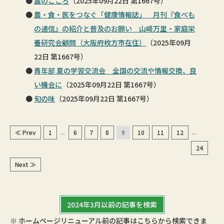
農のこころ
（2025年09月22日 第1667号）
農・食・医をつなぐ「健康情報誌」 月刊『食べも
の通信』の紹介と普及のお願い 山崎万里・家庭栄
養研究会顧問（大阪府枚方市在住）
（2025年09月
22日 第1667号）
青年部 夏の学習交流会 全国の交流や情報交換、良
い機会に
（2025年09月22日 第1667号）
旬の味
（2025年09月22日 第1667号）
...
...
≪ Prev
1
6
7
8
9
10
11
12
24
Next ≫
2024年3月以前の記事を検索
※ ホームページリニューアル前の記事はこちらから検索できま