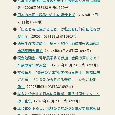
除草剤大量使用に食の不安ＩＴ技術より農家に補償
を
（2026年03月23日 第1692号）
日本の水田・稲作つぶしの総仕上げ
（2026年03月
23日 第1692号）
「山とともに生きること」は私たちに何を伝えるの
か！？
（2026年03月23日 第1692号）
酒米生産者協議会 埼玉・加須 酒造用米の助成金
申請説明会開く
（2026年03月23日 第1692号）
税金勉強会に青年農家多く参加 会員の声かけで３
５歳の青年が入会！
（2026年03月23日 第1692号）
本の紹介 “畜産のいま”を学べる良書！ 関根佳恵
さん著 『１３歳から考える畜産』（かもがわ出
版）
（2026年03月23日 第1692号）
輸入に依存する日本に危機感 憲法共同センター９
の日宣伝
（2026年03月23日 第1692号）
土に根を下ろし、地域のつながりを生かす農業を目