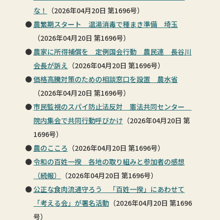
な！
（2026年04月20日 第1696号）
農繁期スタート 温湯消毒で種まき準備 埼玉
（2026年04月20日 第1696号）
農家に所得補償を 定例国会行動 農民連 長谷川
会長が訴え
（2026年04月20日 第1696号）
価格高騰対策のための相談窓口を設置 農水省
（2026年04月20日 第1696号）
市民監視のスパイ防止法反対 憲法共同センター
院内集会で共同行動呼びかけ
（2026年04月20日 第
1696号）
農のこころ
（2026年04月20日 第1696号）
令和の百姓一揆 各地の取り組みと参加者の感想
（続報）
（2026年04月20日 第1696号）
公正な食肉流通守ろう 「百姓一揆」にあわせて
「考える会」が署名活動
（2026年04月20日 第1696
号）