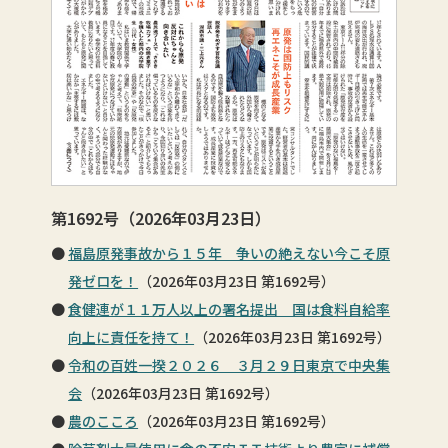
第1692号（2026年03月23日）
福島原発事故から１５年 争いの絶えない今こそ原
発ゼロを！
（2026年03月23日 第1692号）
食健連が１１万人以上の署名提出 国は食料自給率
向上に責任を持て！
（2026年03月23日 第1692号）
令和の百姓一揆２０２６ ３月２９日東京で中央集
会
（2026年03月23日 第1692号）
農のこころ
（2026年03月23日 第1692号）